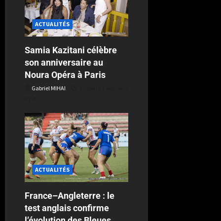
ACTUALITÉS
Samia Kazitani célèbre
son anniversaire au
Noura Opéra à Paris
Gabriel MIHAI
Publié le 1 semaine
il y a
ACTUALITÉS
France–Angleterre : le
test anglais confirme
l’évolution des Bleues