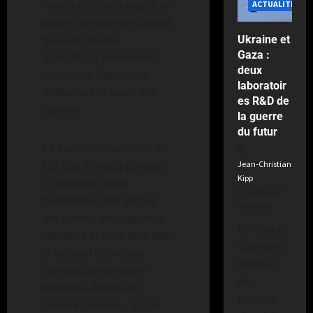
ressemble davantage à un
ACTUALITÉS
album de souvenirs animé
Ukraine et
qu’à une œuvre
Gaza :
dramatique pleinement
deux
construite. Mais cette
laboratoir
modestie fait aussi son
es R&D de
charme.
la guerre
du futur
La vraie émotion vient du
Jean-Christian
fait que Travolta partage
Kipp
ici quelque chose
Publié le 7
d’essentiel : son amour
mois il y a
des avions, son rapport à
Ukraine et
l’enfance et cette idée que
Gaza sont
la vie peut être vécue
devenus
comme une aventure
des
magique. Après une
terrains
carrière immense, le voir