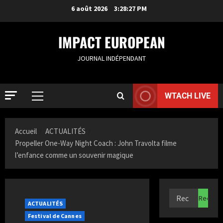
6 août 2026
3:28:28 PM
IMPACT EUROPEAN
JOURNAL INDÉPENDANT
WTACH LIVE
ACTUALIT
S
Accueil
ACTUALITÉS
a
Propeller One-Way Night Coach : John Travolta filme
m
l’enfance comme un souvenir magique
i
2
a
K
ACTUALIT
F
a
r
z
ACTUALITÉS
a
i
Festival de Cannes
n