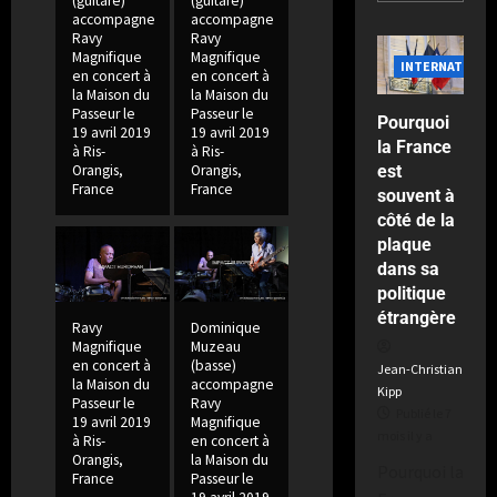
t
(guitare)
(guitare)
e
a
n
accompagne
accompagne
t
e
a
n
Ravy
Ravy
t
-
u
Magnifique
Magnifique
u
c
l
INTERNATIONA
W
r
en concert à
en concert à
t
e
e
la Maison du
la Maison du
a
s
e
d
M
Passeur le
Passeur le
l
Pourquoi
19 avril 2019
19 avril 2019
r
e
o
l
la France
Publié
à Ris-
à Ris-
m
v
n
o
est
Orangis,
Orangis,
le
e
a
d
France
France
n
souvent à
2
d
n
i
semaines
côté de la
’
t
a
il
plaque
Publié
u
d
l
y
dans sa
le
n
e
a
2
politique
d
s
semaines
Publié
étrangère
e
Ravy
Dominique
m
il
le
Magnifique
Muzeau
r
i
y
2
en concert à
(basse)
Jean-Christian
b
a
semaines
l
la Maison du
accompagne
Kipp
il
y
l
Passeur le
Ravy
Publié le 7
19 avril 2019
Magnifique
y
i
i
mois il y a
à Ris-
en concert à
a
n
e
Orangis,
la Maison du
Pourquoi la
t
r
France
Passeur le