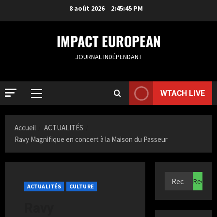
8 août 2026
2:45:46 PM
IMPACT EUROPEAN
JOURNAL INDÉPENDANT
WTACH LIVE
Accueil
ACTUALITÉS
Ravy Magnifique en concert à la Maison du Passeur
ACTUALIT
S
a
ACTUALITÉS
CULTURE
m
Ravy
i
2
a