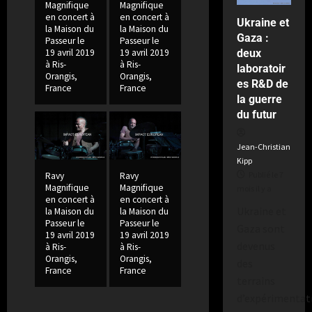
Magnifique
Magnifique
a
2
en concert à
en concert à
Ukraine et
semaines
la Maison du
la Maison du
Gaza :
il
Passeur le
Passeur le
deux
y
19 avril 2019
19 avril 2019
à Ris-
à Ris-
a
laboratoir
Orangis,
Orangis,
es R&D de
France
France
la guerre
du futur
Jean-Christian
Kipp
Publié le 7
Ravy
Ravy
Magnifique
Magnifique
mois il y a
en concert à
en concert à
Ukraine et
la Maison du
la Maison du
Passeur le
Passeur le
Gaza sont
19 avril 2019
19 avril 2019
devenus
à Ris-
à Ris-
Orangis,
Orangis,
des
France
France
terrains
d’expérimentat