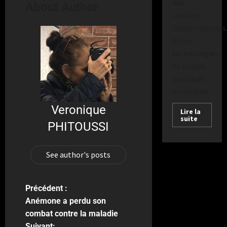
des
About Author
conflits
contemporains
Entre
technologies
de pointe,
pratiques
archaïques...
Veronique
Lire la
suite
PHITOUSSI
See author's posts
Précédent :
Anémone a perdu son
combat contre la maladie
Suivant: