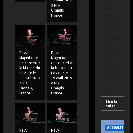
France
19 avril 2019
e
s
à Ris-
n
peine-t-
d
Orangis,
s
e
elle à
France
e
s
réussir sa
à
p
politique
E
e
étrangère ?
r
c
Jean-
n
t
Christian
Ravy
Ravy
e
a
Magnifique
Magnifique
s
Kipp
t
en concert à
en concert à
t
e
analyse les
la Maison du
la Maison du
-
Passeur le
Passeur le
u
erreurs et
19 avril 2019
19 avril 2019
W
r
défis
à Ris-
à Ris-
a
s
Orangis,
Orangis,
diplomatiques...
l
France
France
l
Publié
Lire la
o
suite
le
n
2
semaines
il
Publié
ACTUALITÉS
y
Ravy
Ravy
le