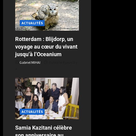
ACTUALITÉS
Rotterdam : Blijdorp, un
voyage au cœur du vivant
jusqu’à l’Oceanium
Gabriel MIHAI
Publié le 4 jours il y
a
ACTUALITÉS
Samia Kazitani célèbre
son anniversaire au