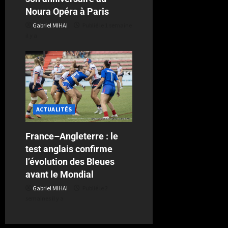
Noura Opéra à Paris
Gabriel MIHAI
Publié le 1 semaine
il y a
ACTUALITÉS
France–Angleterre : le
test anglais confirme
l’évolution des Bleues
avant le Mondial
Gabriel MIHAI
Publié le 2
semaines il y a