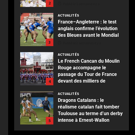
2
Publié le 1 semaine il y a
ACTUALITÉS
France–Angleterre : le test
anglais confirme l’évolution
des Bleues avant le Mondial
3
Publié le 2 semaines il y a
ACTUALITÉS
Le French Cancan du Moulin
Rouge accompagne le
passage du Tour de France
devant des milliers de
4
spectateurs
ACTUALITÉS
Publié le 2 semaines il y a
Dragons Catalans : le
réalisme catalan fait tomber
Toulouse au terme d’un derby
intense à Ernest-Wallon
5
Publié le 2 semaines il y a
ACTUALITÉS