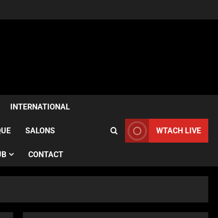
ACTUALITÉS
Samia Kazitani célèbre son
anniversaire au Noura Opéra
INTERNATIONAL
à Paris
2
Publié le 1 semaine il y a
QUE
SALONS
WTACH LIVE
ACTUALITÉS
UB
CONTACT
France–Angleterre : le test
anglais confirme l’évolution
des Bleues avant le Mondial
3
Publié le 2 semaines il y a
ACTUALITÉS