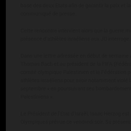
base des deux Etats afin de garantir la paix et la
communiqué de presse.
Cette rencontre intervient alors que la guerre m
présence d’athlètes israéliens aux JO interroge.
Dans une lettre adressée en début de semaine a
Thomas Bach et au président de la FIFA (Fédérati
comité olympique Palestinien et la Fédération p
athlètes israéliens pour avoir notamment violé l
septembre « en poursuivant ses bombardements 
Palestiniens ».
Le Président de l’Etat d’Israël, Isaac Herzog es
Olympiques prévue ce vendredi soir. Sa présenc