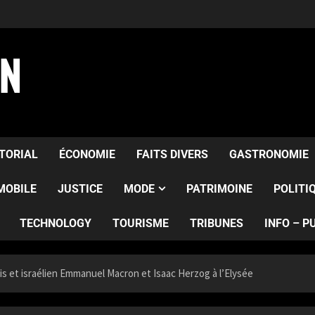
AN
ITORIAL
ÉCONOMIE
FAITS DIVERS
GASTRONOMIE
MOBILE
JUSTICE
MODE
PATRIMOINE
POLITI
TECHNOLOGY
TOURISME
TRIBUNES
INFO – P
s et israélien Emmanuel Macron et Isaac Herzog à l’Elysée