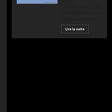
conflits
contemporains. Entre
technologies de pointe,
pratiques archaïques...
Lire la suite