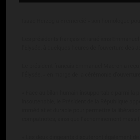
Isaac Herzog a « remercié » son homologue pour s
Les présidents français et israéliens Emmanuel
l’Elysée, à quelques heures de l’ouverture des 
Le président français Emmanuel Macron a reçu 
l’Élysée, « en marge de la cérémonie d’ouvertur
« Face au bilan humain insupportable parmi la po
insoutenable, le Président de la République appe
immédiat et durable pour permettre la libération
compatriotes, ainsi que l’acheminement massif 
« Les deux dirigeants discuteront également de l