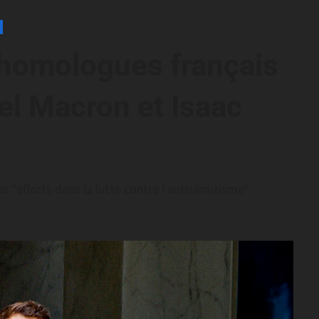
 homologues français
el Macron et Isaac
"efforts dans la lutte contre l'antisémitisme".