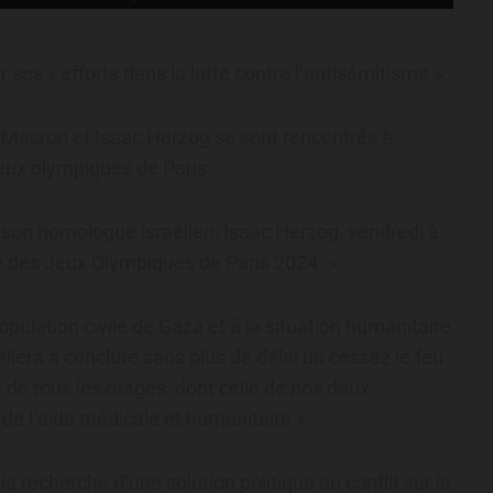
es « efforts dans la lutte contre l’antisémitisme ».
 Macron et Isaac Herzog se sont rencontrés à
Jeux olympiques de Paris.
son homologue israélien, Isaac Herzog, vendredi à
e des Jeux Olympiques de Paris 2024. ».
pulation civile de Gaza et à la situation humanitaire
llera à conclure sans plus de délai un cessez le feu
 de tous les otages, dont celle de nos deux
de l’aide médicale et humanitaire ».
a recherche d’une solution politique au conflit sur la