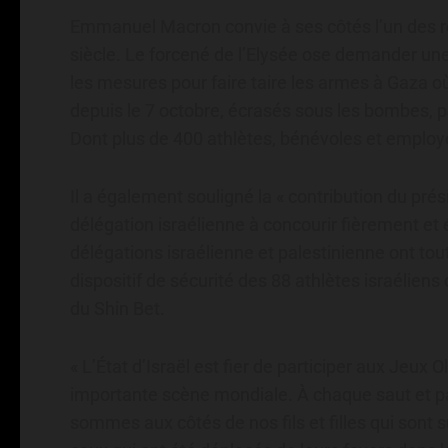
Emmanuel Macron convie à ses côtés l’un des r
siècle. Le forcené de l’Elysée ose demander une 
les mesures pour faire taire les armes à Gaza o
depuis le 7 octobre, écrasés sous les bombes, p
Dont plus de 400 athlètes, bénévoles et employ
Il a également souligné la « contribution du prési
délégation israélienne à concourir fièrement e
délégations israélienne et palestinienne ont to
dispositif de sécurité des 88 athlètes israéliens
du Shin Bet.
« L’État d’Israël est fier de participer aux Jeux
importante scène mondiale. À chaque saut et pa
sommes aux côtés de nos fils et filles qui sont 