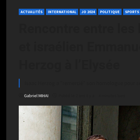
ACTUALITÉS
INTERNATIONAL
JO 2024
POLITIQUE
SPORTS
Rencontre entre les
et israélien Emmanu
Herzog à l’Elysée
Isaac Herzog a "remercié" son homologue pour ses 
Gabriel MIHAI
Publié le 2 ans il y a
4 minutes lues