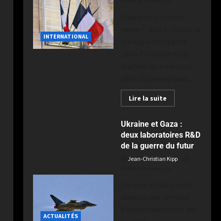
Publié le 7 mois il y a
Pourquoi la France
peine-t-elle à réussir sa
INTERNATIONAL
politique étrangère ?
Jean-Christian Kipp
analyse les erreurs et
défis diplomatiques...
Lire la suite
Ukraine et Gaza :
deux laboratoires R&D
de la guerre du futur
Jean-Christian Kipp
Publié le 7 mois il y a
Ukraine et Gaza sont
devenus des terrains
d’expérimentation des
ACTUALITÉS