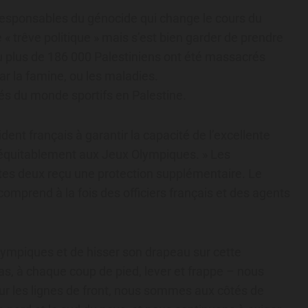
esponsables du génocide qui change le cours du
« trêve politique » mais s’est bien garder de prendre
ù plus de 186 000 Palestiniens ont été massacrés
ar la famine, ou les maladies.
és du monde sportifs en Palestine.
dent français à garantir la capacité de l’excellente
t équitablement aux Jeux Olympiques. » Les
utes deux reçu une protection supplémentaire. Le
 comprend à la fois des officiers français et des agents
 Olympiques et de hisser son drapeau sur cette
s, à chaque coup de pied, lever et frappe – nous
sur les lignes de front, nous sommes aux côtés de