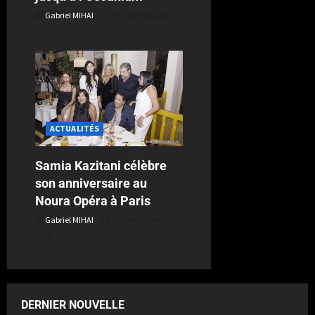
Gabriel MIHAI
Publié le 4 jours il y
a
ACTUALITÉS
Samia Kazitani célèbre
son anniversaire au
Noura Opéra à Paris
Gabriel MIHAI
Publié le 1 semaine
il y a
DERNIER NOUVELLE