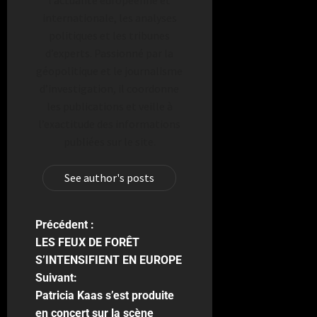
l’actualité européenne et
internationale, les analyses
politiques et les tribunes
d’experts. Passionné par la
géopolitique et le journalisme
d’investigation, il coordonne
les publications et veille à
l’exactitude des informations
publiées sur le site.
See author's posts
Précédent :
LES FEUX DE FORÊT
S’INTENSIFIENT EN EUROPE
Suivant:
Patricia Kaas s’est produite
en concert sur la scène