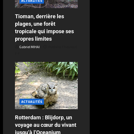
ACTUALITÉS
Tioman, derrière les
plages, une forêt
tropicale qui impose ses
propres limites
Gabriel MIHAI
Publié le 7 heures il
y a
ACTUALITÉS
Rotterdam : Blijdorp, un
voyage au cœur du vivant
jusqu’à l’Oceanium