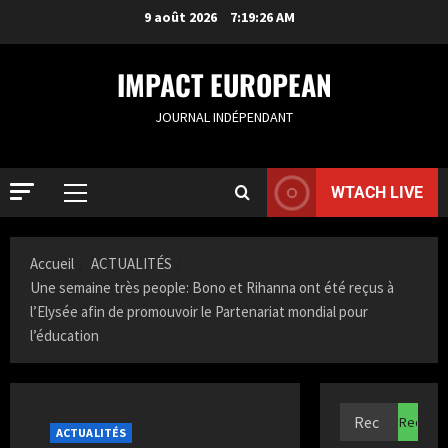
9 août 2026
7:19:27 AM
IMPACT EUROPEAN
JOURNAL INDÉPENDANT
WTACH LIVE
ACTUALIT
Accueil
ACTUALITÉS
R
Une semaine très people: Bono et Rihanna ont été reçus à
o
l’Elysée afin de promouvoir le Partenariat mondial pour
t
l’éducation
t
2
e
r
ACTUALIT
S
d
a
ACTUALITÉS
a