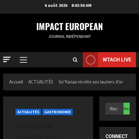
6 août 2026
8:03:57 AM
IMPACT EUROPEAN
JOURNAL INDÉPENDANT
WTACH LIVE
Accueil
ACTUALITÉS
So’Kanaa récolte ses lauriers d’or
ACTUALIT
S
a
ACTUALITÉS
GASTRONOMIE
m
i
2
So’Kanaa
a
K
ACTUALIT
récolte ses
CONNECT