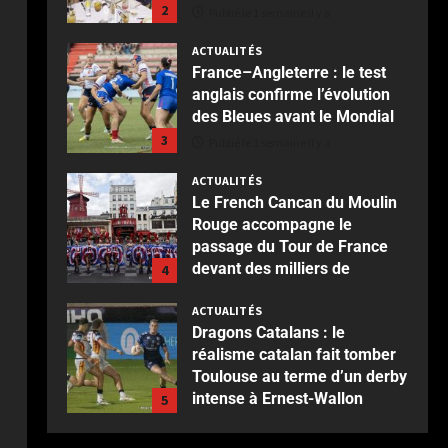
2
Publié le 1 semaine il y a
ACTUALITÉS
France–Angleterre : le test
anglais confirme l’évolution
des Bleues avant le Mondial
3
Publié le 1 semaine il y a
ACTUALITÉS
Le French Cancan du Moulin
Rouge accompagne le
passage du Tour de France
devant des milliers de
4
spectateurs
ACTUALITÉS
Publié le 2 semaines il y a
Dragons Catalans : le
réalisme catalan fait tomber
Toulouse au terme d’un derby
intense à Ernest-Wallon
5
Publié le 2 semaines il y a
ACTUALITÉS