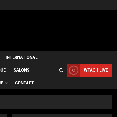
ACTUALITÉS
Samia Kazitani célèbre son
anniversaire au Noura Opéra
INTERNATIONAL
à Paris
2
Publié le 1 semaine il y a
QUE
SALONS
WTACH LIVE
ACTUALITÉS
UB
CONTACT
France–Angleterre : le test
anglais confirme l’évolution
des Bleues avant le Mondial
3
Publié le 1 semaine il y a
ACTUALITÉS