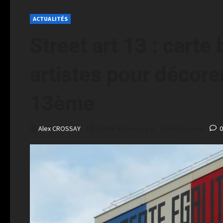
ACTUALITÉS
Street art 13 : carte
artistes pour décor
13ème
Alex CROSSAY
Publié le 9 ans il y a
2 minutes lues
0