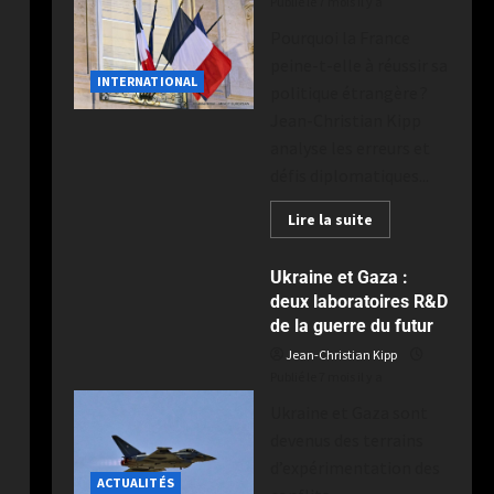
Publié le 7 mois il y a
Pourquoi la France
peine-t-elle à réussir sa
INTERNATIONAL
politique étrangère ?
Jean-Christian Kipp
analyse les erreurs et
défis diplomatiques...
Lire la suite
Ukraine et Gaza :
deux laboratoires R&D
de la guerre du futur
Jean-Christian Kipp
Publié le 7 mois il y a
Ukraine et Gaza sont
devenus des terrains
d’expérimentation des
ACTUALITÉS