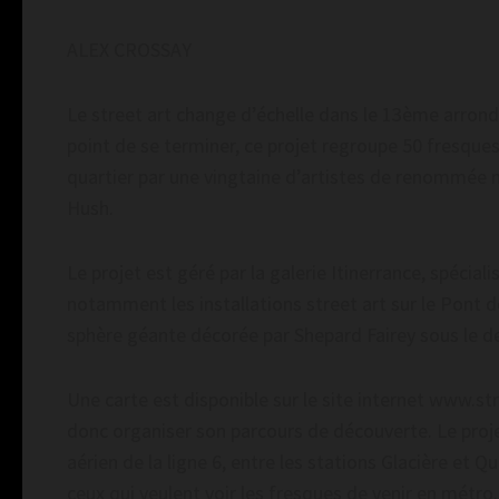
ALEX CROSSAY
Le street art change d’échelle dans le 13ème arrondis
point de se terminer, ce projet regroupe 50 fresqu
quartier par une vingtaine d’artistes de renommée
Hush.
Le projet est géré par la galerie Itinerrance, spéciali
notamment les installations street art sur le Pont de
sphère géante décorée par Shepard Fairey sous le deu
Une carte est disponible sur le site internet www.st
donc organiser son parcours de découverte. Le proje
aérien de la ligne 6, entre les stations Glacière et Qu
ceux qui veulent voir les fresques de venir en métro.