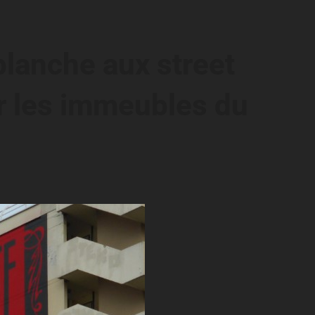
 blanche aux street
er les immeubles du