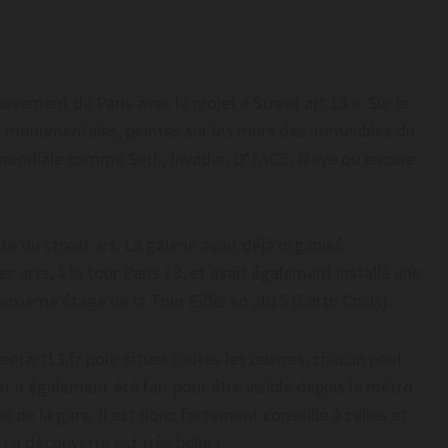
sement de Paris avec le projet « Street art 13 ». Sur le
es monumentales, peintes sur les murs des immeubles du
 mondiale comme Seth, Invader, D*FACE, Maye ou encore
ste du street art. La galerie avait déjà organisé
s arts, à la tour Paris 13, et avait également installé une
xième étage de la Tour Eiffel en 2015 (Earth Crisis).
reetart13.fr pour situer toutes les œuvres, chacun peut
t a également été fait pour être visible depuis le métro
ai de la gare. Il est donc fortement conseillé à celles et
 La découverte est très belle !