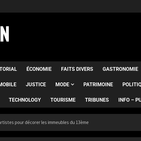
AN
ITORIAL
ÉCONOMIE
FAITS DIVERS
GASTRONOMIE
MOBILE
JUSTICE
MODE
PATRIMOINE
POLITI
TECHNOLOGY
TOURISME
TRIBUNES
INFO – P
t artistes pour décorer les immeubles du 13ème