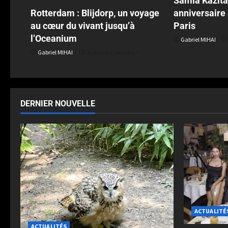
Samia Kazita
anniversaire
Rotterdam : Blijdorp, un voyage
Paris
au cœur du vivant jusqu’à
l’Oceanium
Gabriel MIHAI
Gabriel MIHAI
Publié le 3 jours il y a
DERNIER NOUVELLE
ACTUALITÉ
ACTUALITÉS