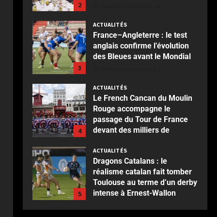
2
Publié le 1 semaine il y a
ACTUALITÉS
France–Angleterre : le test
anglais confirme l’évolution
des Bleues avant le Mondial
3
Publié le 1 semaine il y a
ACTUALITÉS
Le French Cancan du Moulin
Rouge accompagne le
passage du Tour de France
devant des milliers de
4
spectateurs
ACTUALITÉS
Publié le 2 semaines il y a
Dragons Catalans : le
réalisme catalan fait tomber
Toulouse au terme d’un derby
intense à Ernest-Wallon
5
Publié le 2 semaines il y a
ACTUALITÉS