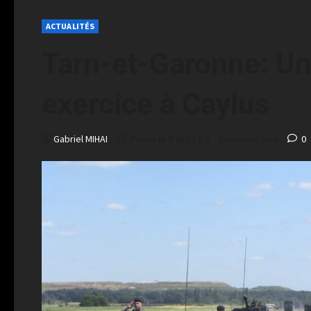
ACTUALITÉS
Tarn-et-Garonne: Un 
exercice à Caylus
Gabriel MIHAI
Publié le 9 ans il y a
2 minutes lues
0