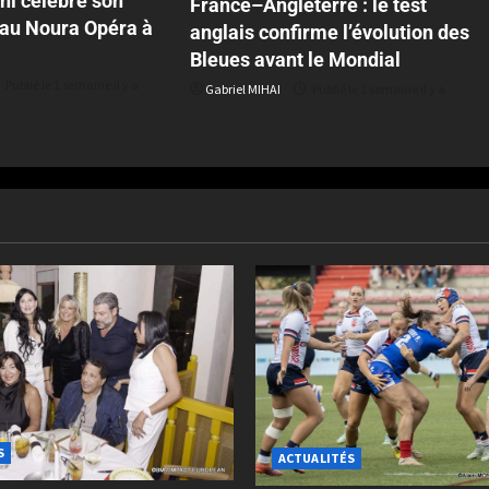
ni célèbre son
France–Angleterre : le test
 au Noura Opéra à
anglais confirme l’évolution des
Bleues avant le Mondial
Publié le 1 semaine il y a
Gabriel MIHAI
Publié le 1 semaine il y a
S
ACTUALITÉS