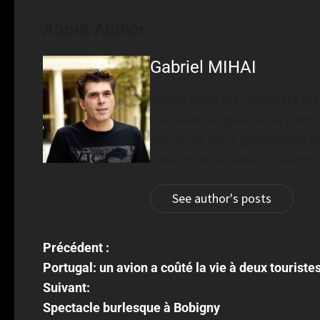
About Author
Gabriel MIHAI
Gabriel Mihai est journaliste e
l’actualité européenne et interna
Passionné par la géopolitique et
publications et veille à l’exacti
See author's posts
Précédent :
Portugal: un avion a coûté la vie à deux touriste
Suivant:
Spectacle burlesque à Bobigny