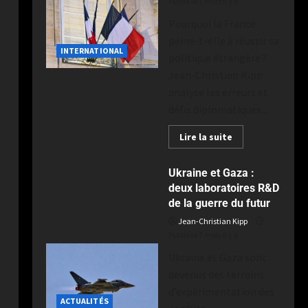
Publié le 7 mois il y a
Pourquoi la France
peine-t-elle à réussir sa
INTERNATIONAL
politique étrangère ?
Jean-Christian Kipp
analyse les erreurs et
défis diplomatiques...
Lire la suite
Ukraine et Gaza :
deux laboratoires R&D
de la guerre du futur
Jean-Christian Kipp
Publié le 7 mois il y a
Ukraine et Gaza sont
devenus des terrains
d’expérimentation des
ACTUALITÉS