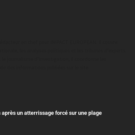
t rédacteur en chef pour IMPACT EUROPEAN. Il couvre
tionale, les analyses politiques et les tribunes d’experts.
 le journalisme d’investigation, il coordonne les
tude des informations publiées sur le site.
s après un atterrissage forcé sur une plage