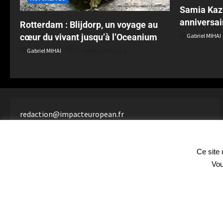
Samia Kazi
anniversai
Rotterdam : Blijdorp, un voyage au
cœur du vivant jusqu’à l’Oceanium
Gabriel MIHAI
Gabriel MIHAI
Publié le 3 jours il y a
redaction@impacteuropean.fr
+33609450539
3 Cité de la Roquette
Paris
,
75011
Ce site 
FRANCE
Vou