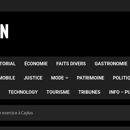
AN
ITORIAL
ÉCONOMIE
FAITS DIVERS
GASTRONOMIE
MOBILE
JUSTICE
MODE
PATRIMOINE
POLITI
TECHNOLOGY
TOURISME
TRIBUNES
INFO – P
n exercice à Caylus