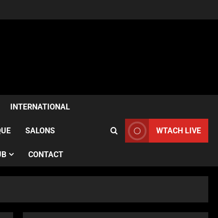
ACTUALITÉS
Samia Kazitani célèbre son
anniversaire au Noura Opéra
INTERNATIONAL
à Paris
2
Publié le 1 semaine il y a
QUE
SALONS
WTACH LIVE
ACTUALITÉS
UB
CONTACT
France–Angleterre : le test
anglais confirme l’évolution
des Bleues avant le Mondial
3
Publié le 1 semaine il y a
ACTUALITÉS