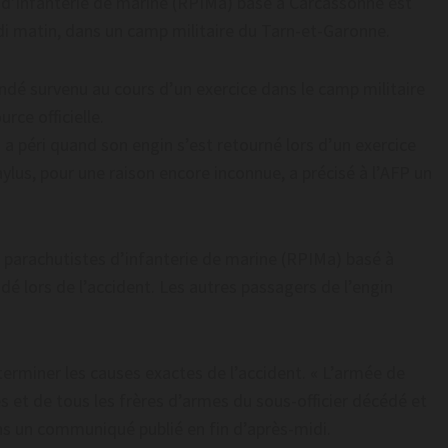
 d’infanterie de marine (RPIMa) basé à Carcassonne est
di matin, dans un camp militaire du Tarn-et-Garonne.
ndé survenu au cours d’un exercice dans le camp militaire
rce officielle.
 a péri quand son engin s’est retourné lors d’un exercice
aylus, pour une raison encore inconnue, a précisé à l’AFP un
 parachutistes d’infanterie de marine (RPIMa) basé à
é lors de l’accident. Les autres passagers de l’engin
rminer les causes exactes de l’accident. « L’armée de
es et de tous les frères d’armes du sous-officier décédé et
ans un communiqué publié en fin d’après-midi.