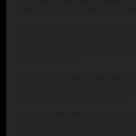
Le sous-officier du 3ème régiment de parachutistes
décédé lors d’un accident de blindé survenu mercre
Un soldat est mort ce matin dans un accident de bli
de Caylus, dans le Tarn-et-Garonne, a indiqué une sou
Le chef de bord d’un véhicule de l’avant blindé (VAB)
de conduite sur une piste à l’intérieur du camp de C
porte-parole du Sirpa-Terre.
La victime est un sous-officier du 3ème régiment de
Carcassonne, qui n’était pas aux commandes du blind
n’ont pas été blessés, a ajouté la même source.
Une enquête de gendarmerie a été ouverte pour déte
Terre s’associe à la douleur de la famille, des proch
les assure de son soutien », ajoute le Sirpa-Terre d