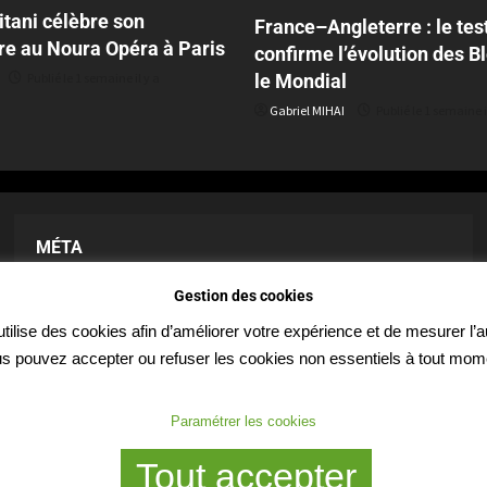
tani célèbre son
France–Angleterre : le tes
re au Noura Opéra à Paris
confirme l’évolution des B
le Mondial
Publié le 1 semaine il y a
Gabriel MIHAI
Publié le 1 semaine i
MÉTA
Gestion des cookies
Inscription
utilise des cookies afin d’améliorer votre expérience et de mesurer l’
Connexion
s pouvez accepter ou refuser les cookies non essentiels à tout mom
Flux des publications
Paramétrer les cookies
Flux des commentaires
Tout accepter
Site de WordPress-FR