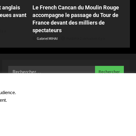
t anglais
Le French Cancan du Moulin Rouge
leues avant
accompagne le passage du Tour de
France devant des milliers de
spectateurs
l y a
Gabriel MIHAI
Publié le 2 semaines il y a
audience.
ent.