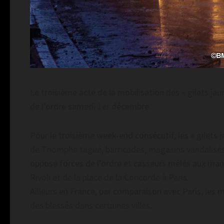
Le troisième acte de la mobilisation des « gilets jau
de l’ordre samedi 1er décembre.
Pour le troisième week-end consécutif, les « gilets 
de Triomphe tagué, barricades, magasins vandalisés, 
opposé forces de l’ordre et casseurs mêlés aux man
Rivoli et de la place de la Concorde à Paris.
Ailleurs en France, par comparaison avec Paris, les
des blessés dans certaines villes.