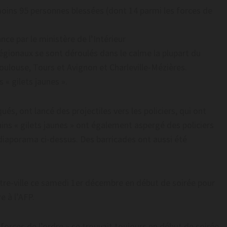
 moins 95 personnes blessées (dont 14 parmi les forces de
ce par le ministère de l’Intérieur
égionaux se sont déroulés dans le calme la plupart du
ulouse, Tours et Avignon et Charleville-Mézières.
 « gilets jaunes ».
s, ont lancé des projectiles vers les policiers, qui ont
ins « gilets jaunes » ont également aspergé des policiers
 diaporama ci-dessus. Des barricades ont aussi été
ntre-ville ce samedi 1er décembre en début de soirée pour
e à l’AFP.
orces de l’ordre » se trouvait toujours en début de soirée