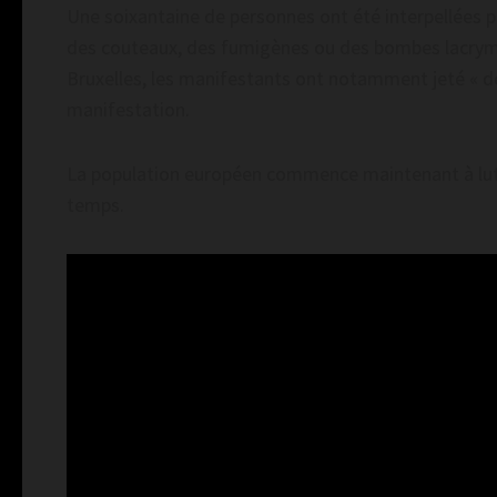
Une soixantaine de personnes ont été interpellées p
des couteaux, des fumigènes ou des bombes lacrymo
Bruxelles, les manifestants ont notamment jeté « de
manifestation.
La population européen commence maintenant à lutt
temps.