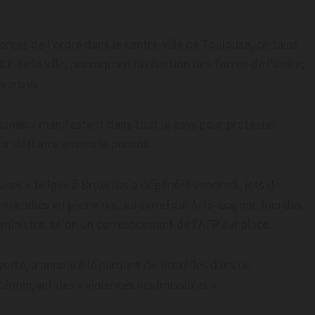
rces de l’ordre dans le centre-ville de Toulouse, certains
F de la ville, provoquant la réaction des forces de l’ordre,
eprises.
jaunes » manifestent dans tout le pays pour protester
ur défiance envers le pouvoir.
unes » belges à Bruxelles a dégénéré vendredi, jets de
ncendiés en pleine rue, au carrefour Arts-Loi, non loin des
ministre, selon un correspondant de l’AFP sur place.
verte, a annoncé le parquet de Bruxelles dans un
énonçant des « violences inadmissibles ».