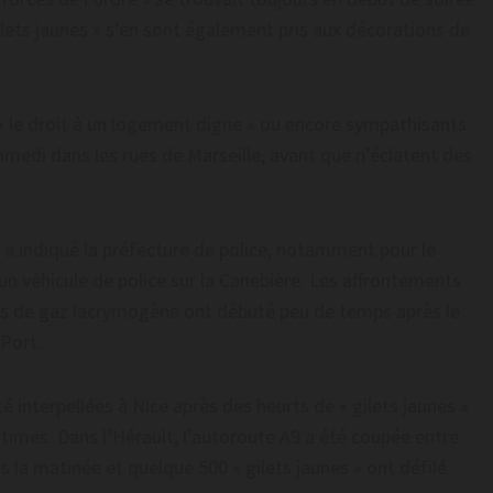
 gilets jaunes » s’en sont également pris aux décorations de
« le droit à un logement digne » ou encore sympathisants
amedi dans les rues de Marseille, avant que n’éclatent des
, a indiqué la préfecture de police, notamment pour le
’un véhicule de police sur la Canebière. Les affrontements
 tirs de gaz lacrymogène ont débuté peu de temps après le
Port.
é interpellées à Nice après des heurts de « gilets jaunes »
itimes. Dans l’Hérault, l’autoroute A9 a été coupée entre
 la matinée et quelque 500 « gilets jaunes » ont défilé