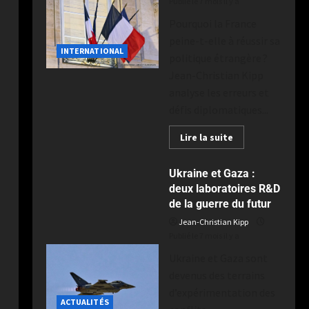
Publié le 7 mois il y a
Pourquoi la France
peine-t-elle à réussir sa
INTERNATIONAL
politique étrangère ?
Jean-Christian Kipp
analyse les erreurs et
défis diplomatiques...
Lire la suite
Ukraine et Gaza :
deux laboratoires R&D
de la guerre du futur
Jean-Christian Kipp
Publié le 7 mois il y a
Ukraine et Gaza sont
devenus des terrains
d’expérimentation des
ACTUALITÉS