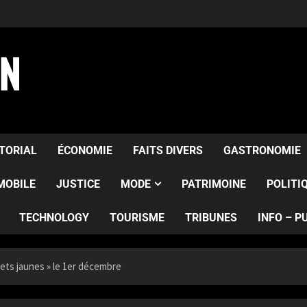
AN
ITORIAL
ÉCONOMIE
FAITS DIVERS
GASTRONOMIE
MOBILE
JUSTICE
MODE
PATRIMOINE
POLITI
TECHNOLOGY
TOURISME
TRIBUNES
INFO – P
lets jaunes » le 1er décembre