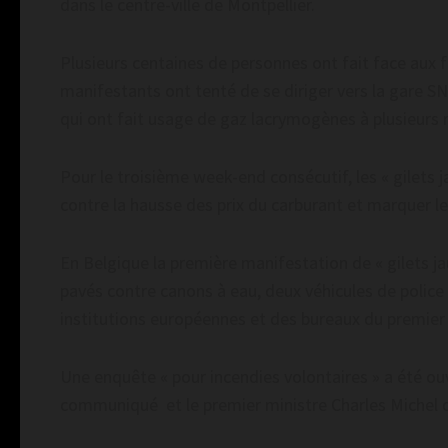
dans le centre-ville de Montpellier.
Plusieurs centaines de personnes ont fait face aux fo
manifestants ont tenté de se diriger vers la gare SNC
qui ont fait usage de gaz lacrymogènes à plusieurs r
Pour le troisième week-end consécutif, les « gilets 
contre la hausse des prix du carburant et marquer le
En Belgique la première manifestation de « gilets ja
pavés contre canons à eau, deux véhicules de police i
institutions européennes et des bureaux du premier 
Une enquête « pour incendies volontaires » a été ou
communiqué et le premier ministre Charles Michel d