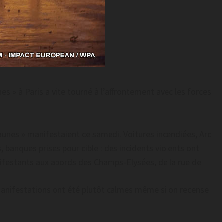
nes » à Paris a vite tourné à l’affrontement avec les forces
jaunes » manifestaient ce samedi. Voitures incendiées, Arc
banques prises pour cible : des incidents violents ont
ifestants aux abords des Champs-Elysées, de la rue de
 manifestations ont été plutôt calmes même si on recense