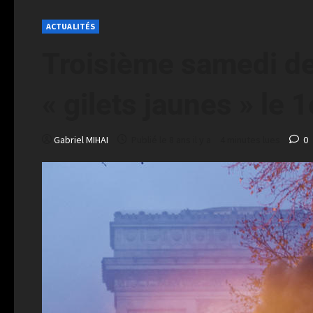
ACTUALITÉS
Troisième samedi de
« gilets jaunes » le
Gabriel MIHAI
Publié le 8 ans il y a
4 minutes lues
0