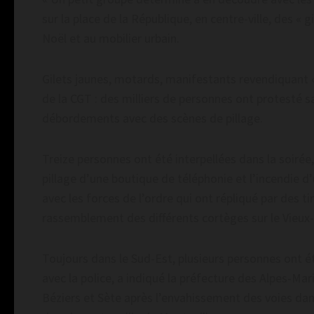
sur la place de la République, en centre-ville, des «
Noël et au mobilier urbain.
Gilets jaunes, motards, manifestants revendiquant 
de la CGT : des milliers de personnes ont protesté s
débordements avec des scènes de pillage.
Treize personnes ont été interpellées dans la soirée
pillage d’une boutique de téléphonie et l’incendie d
avec les forces de l’ordre qui ont répliqué par des
rassemblement des différents cortèges sur le Vieux-
Toujours dans le Sud-Est, plusieurs personnes ont ét
avec la police, a indiqué la préfecture des Alpes-Mar
Béziers et Sète après l’envahissement des voies dans