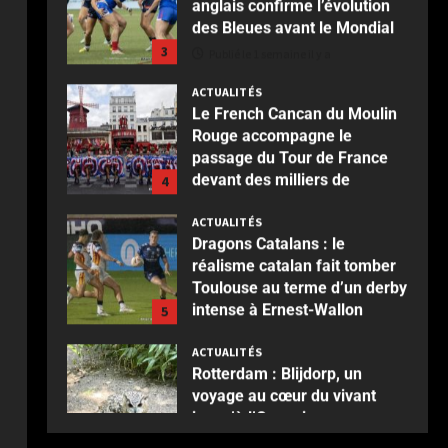
3
Publié le 1 semaine il y a
ACTUALITÉS
Le French Cancan du Moulin
Rouge accompagne le
passage du Tour de France
devant des milliers de
4
spectateurs
ACTUALITÉS
Publié le 2 semaines il y a
Dragons Catalans : le
réalisme catalan fait tomber
Toulouse au terme d’un derby
intense à Ernest-Wallon
5
Publié le 2 semaines il y a
ACTUALITÉS
Rotterdam : Blijdorp, un
voyage au cœur du vivant
jusqu’à l’Oceanium
1
Publié le 3 jours il y a
ACTUALITÉS