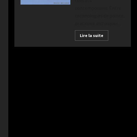
conflits
contemporains. Entre
technologies de pointe,
pratiques archaïques...
Lire la suite