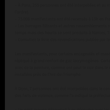
– À Paris, 255 personnes ont été interpellées et au
l’ordre).
– 75.000 manifestants ont été recensés à 15h en Fran
– Les barrages filtrants et autres rassemblements r
temps mais des heurts se sont produits à Nantes, To
– Consultez la liste des revendications publiée par les
Les manifestants, pour certains encagoulés et masqué
répliqué à grand renfort de gaz lacrymogènes. Certa
avec de la peinture, comme ont peut le voir dans le
installées près de l’Arc-de-Triomphe.
À Dijon, 7 personnes ont été interpellées dans le ce
des faits de violence, comme l’a indiqué la préfectur
« Un petit groupe déterminé à en découdre avec les f