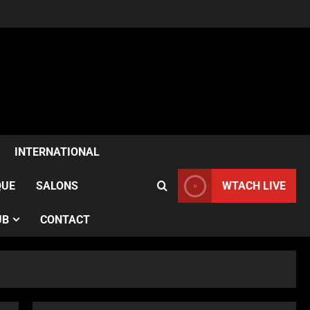
ACTUALITÉS
Samia Kazitani célèbre son
anniversaire au Noura Opéra
à Paris
2
Publié le 1 semaine il y a
ACTUALITÉS
France–Angleterre : le test
anglais confirme l’évolution
INTERNATIONAL
des Bleues avant le Mondial
3
Publié le 1 semaine il y a
QUE
SALONS
WTACH LIVE
ACTUALITÉS
UB
CONTACT
Le French Cancan du Moulin
Rouge accompagne le
passage du Tour de France
devant des milliers de
4
spectateurs
ACTUALITÉS
Publié le 2 semaines il y a