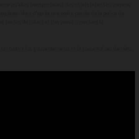
arce qu’elles transportaient des objets interdits, comme
gènes. Mais d’après une porte-parole de la police de
s boules de billard et des pavés » pendant la
er contre les gouvernements et la pauvreté ces derniers