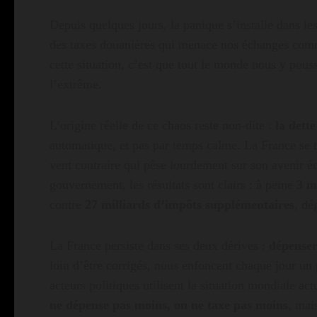
Depuis quelques jours, la panique s’installe dans l
des taxes douanières qui menace nos échanges comme
cette situation, c’est que tout le monde nous y pous
l’extrême.
L’origine réelle de ce chaos reste non-dite :
la dett
automatique, et pas par temps calme. La France se 
vent contraire qui pèse lourdement sur son avenir 
gouvernement, les résultats sont clairs : à peine
3 m
contre
27 milliards d’impôts supplémentaires
, dé
La France persiste dans ses deux dérives :
dépenser
loin d’être corrigés, nous enfoncent chaque jour un p
acteurs politiques utilisent la situation mondiale act
ne dépense pas moins, on ne taxe pas moins
, mai