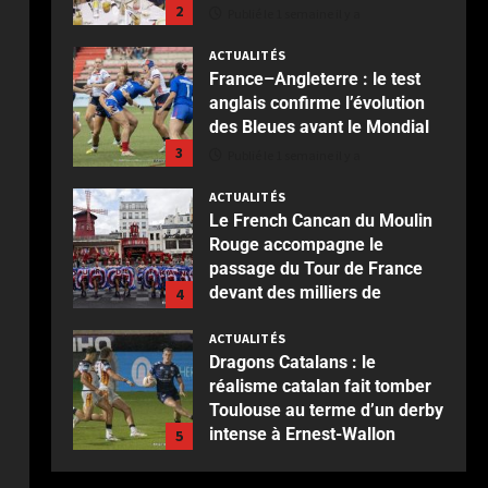
2
Publié le 1 semaine il y a
ACTUALITÉS
France–Angleterre : le test
anglais confirme l’évolution
des Bleues avant le Mondial
3
Publié le 1 semaine il y a
ACTUALITÉS
Le French Cancan du Moulin
Rouge accompagne le
passage du Tour de France
devant des milliers de
4
spectateurs
ACTUALITÉS
Publié le 2 semaines il y a
Dragons Catalans : le
réalisme catalan fait tomber
Toulouse au terme d’un derby
intense à Ernest-Wallon
5
Publié le 2 semaines il y a
ACTUALITÉS