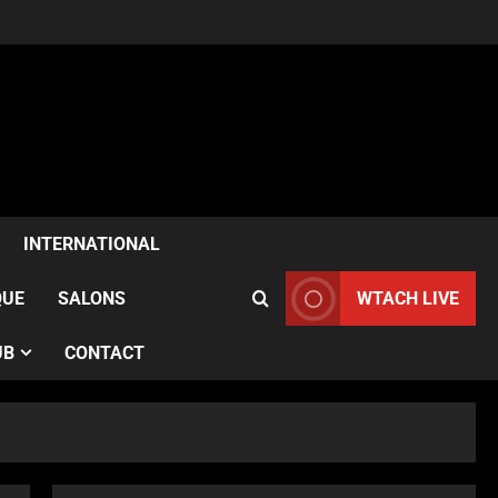
ACTUALITÉS
Samia Kazitani célèbre son
anniversaire au Noura Opéra
INTERNATIONAL
à Paris
2
Publié le 1 semaine il y a
QUE
SALONS
WTACH LIVE
ACTUALITÉS
UB
CONTACT
France–Angleterre : le test
anglais confirme l’évolution
des Bleues avant le Mondial
3
Publié le 1 semaine il y a
ACTUALITÉS