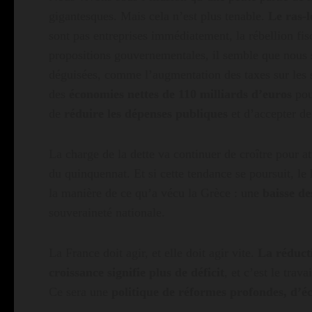
gigantesques. Mais cela n’est plus tenable.
Le ras-le
sont pas entreprises immédiatement, la rébellion fisc
propositions gouvernementales, il semble que nous
déguisées, comme l’augmentation des taxes sur les su
des
économies nettes de 110 milliards d’euros
pour
de
réduire les dépenses publiques
et d’accepter de
La charge de la dette va continuer de croître pour a
du quinquennat. Et si cette tendance se poursuit, le
la manière de ce qu’a vécu la Grèce : une
baisse de
souveraineté nationale.
La France doit agir, et elle doit agir vite.
La réducti
croissance signifie plus de déficit
, et c’est le trav
Ce sera une
politique de réformes profondes, d’