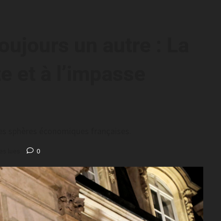
ujours un autre : La
e et à l’impasse
 les sphères économiques françaises.
es lues
0