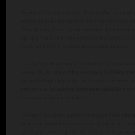
Prenons le cas des retraites : le vrai débat aurait dû
semble pourtant inévitable si nous voulons éviter u
Mais de cela, il n’est jamais question. Le gouvernem
âge que l’on brandit fièrement lors des soirées de pr
correspond plus à la réalité économique du pays.
La situation est alarmante. La France, autrefois cla
années 80, est aujourd’hui reléguée à la
23ème pla
qui
coûte trop cher
et qui est de moins en moins so
pendant que les
salaires hautement qualifiés
s’envo
économique devenu étouffant.
Pourquoi ces talents quittent-ils le pays ?
Les charg
ce qui décourage l’investissement et détruit de l’em
que le pays peine à garder ses talents. Et la question