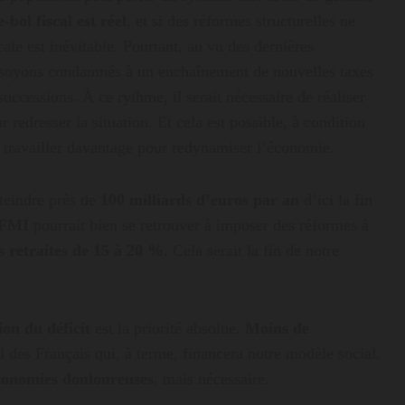
-bol fiscal est réel
, et si des réformes structurelles ne
ale est inévitable. Pourtant, au vu des dernières
 soyons condamnés à un enchaînement de nouvelles taxes
ccessions. À ce rythme, il serait nécessaire de réaliser
 redresser la situation. Et cela est possible, à condition
 travailler davantage pour redynamiser l’économie.
tteindre près de
100 milliards d’euros par an
d’ici la fin
FMI
pourrait bien se retrouver à imposer des réformes à
s retraites de 15 à 20 %
. Cela serait la fin de notre
on du déficit
est la priorité absolue.
Moins de
ail des Français qui, à terme, financera notre modèle social.
économies douloureuses
, mais nécessaire.