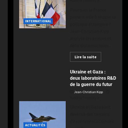
Publié le 7 mois il y a
Pourquoi la France
peine-t-elle à réussir sa
INTERNATIONAL
politique étrangère ?
Jean-Christian Kipp
analyse les erreurs et
défis diplomatiques...
Lire la suite
Ukraine et Gaza :
deux laboratoires R&D
de la guerre du futur
Jean-Christian Kipp
Publié le 7 mois il y a
Ukraine et Gaza sont
devenus des terrains
d’expérimentation des
ACTUALITÉS