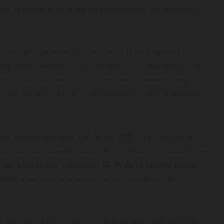
 et la santé, si ce n’est en comprimant les dépenses
 principale de notre déficit public. Il est impératif de
stir dans l’avenir
. C’est pourquoi il est urgent de revoir
tion sociale. Aujourd’hui, ce système est devenu
trop
 frais de gestion pour l’ensemble des lignes budgétaires.
voir sa dette atteindre
130 % du PIB
. Et la note de la
ait être une nouvelle alerte. Aujourd’hui, la France figure
des plus riches
supportent
52 % de la charge fiscale
.
hesse
s’en vont, à la recherche de conditions plus
la population peut porter un système aux coûts de gestion