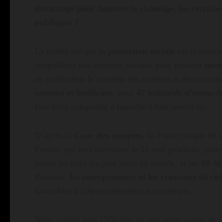
davantage pour financer le chômage, les retraites
publiques ?
La réalité est que la
protection sociale
est la source
rééquilibrer nos comptes sociaux pour pouvoir
inve
en profondeur le système des retraites et de protec
coûteux et inefficace
, avec
47 milliards d’euros
de
Une folie comptable à laquelle il faut mettre fin.
D’après la
Cour des comptes
, la France risque de 
France, qui sera réévaluée le 31 mai prochain, pourr
parmi les pays les plus taxés au monde, et les
10 % 
Pourtant,
les entrepreneurs et les créateurs de ric
favorables à l’épanouissement économique.
Nous vivons sous l’illusion qu’une petite partie de 