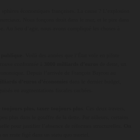
es sphères économiques françaises. La cause ? L’explosion
rciaux. Nous fonçons droit dans le mur, et le pire dans
se. Au lieu d’agir, nous avons compliqué les choses à
e publique
. Voilà des années que l’État vole en pilote
trouve confrontée à
3000 milliards d’euros
de dette, un
économique. Depuis l’arrivée de François Bayrou au
illiards d’euros d’économies
dans le dernier budget,
guisés en augmentations fiscales cachées.
 toujours plus, taxer toujours plus
. Ces deux travers,
eu plus dans le gouffre de la dette. Par ailleurs, certains
uelle pour justifier l’absence de réformes structurelles.
On
s on reste figé dans un statu quo mortel.