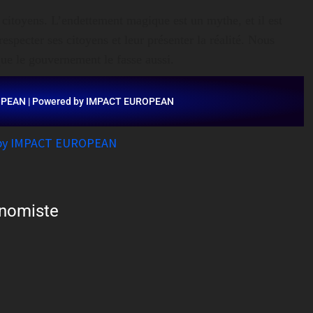
ux citoyens. L’endettement magique est un mythe, et il est
respecter ses citoyens et leur présenter la réalité. Nous
que le gouvernement le fasse aussi.
OPEAN | Powered by IMPACT EUROPEAN
 by IMPACT EUROPEAN
nomiste