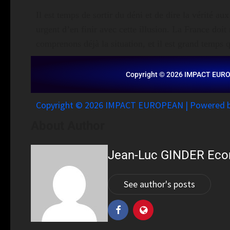
Il est temps de sortir du déni et de dire la vérité a
urgent d’en finir avec cette illusion. La France doit 
comprenons déjà la situation, et il est grand temps 
Copyright © 2026 IMPACT EUR
Copyright © 2026 IMPACT EUROPEAN | Powered
About Author
Jean-Luc GINDER Eco
See author's posts