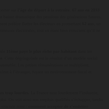
 porter sur
l’âge du départ à la retraite
.
67 ans en 2033
ne baisse dramatique des pensions des générations futures.
ent préfère flatter les électeurs en promettant
62 ans
, un
omesses électorales, tout en étant bien conscient qu’il ne
ssée
11ème pays le plus riche par habitant
dans les
ce
. Cette dégringolade est le résultat d’un modèle social
utenable. Les petites rémunérations se multiplient,
lent à l’étranger, fuyant un environnement fiscal et
es trop lourdes.
La France taxe lourdement l’industrie,
ploi. On voit ainsi nos emplois qualifiés s’échapper, tandis
 cruciale reste :
comment accepter de s’endetter