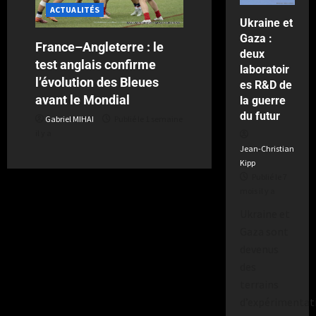
a
ACTUALITÉS
2
Ukraine et
semaines
Gaza :
il
France–Angleterre : le
deux
y
test anglais confirme
a
laboratoir
l’évolution des Bleues
es R&D de
avant le Mondial
la guerre
du futur
Gabriel MIHAI
Publié le 1 semaine
il y a
Jean-Christian
Kipp
Publié le 7
mois il y a
Ukraine et
Gaza sont
devenus
des
terrains
d’expérimentat