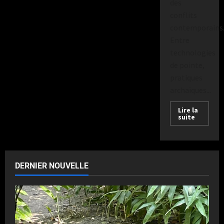
des
conflits
contemporains
Entre
technologies
de pointe,
pratiques
archaïques...
Lire la
suite
DERNIER NOUVELLE