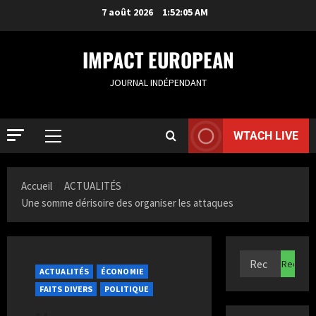
7 août 2026
1:52:06 AM
IMPACT EUROPEAN
JOURNAL INDÉPENDANT
WTACH LIVE
Accueil
ACTUALITÉS
Une somme dérisoire des organiser les attaques
ACTUALIT
S
a
ACTUALITÉS
ÉCONOMIE
m
FAITS DIVERS
POLITIQUE
i
2
a