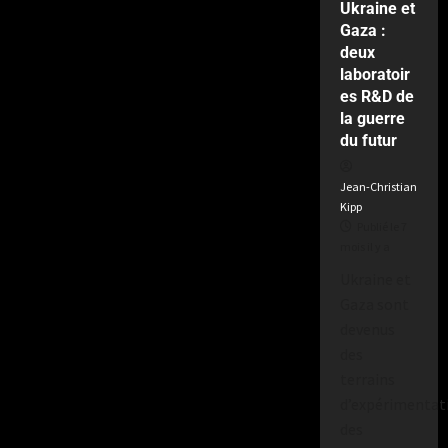
Ukraine et
le
Gaza :
2
deux
semaines
laboratoir
il
es R&D de
y
a
la guerre
du futur
Jean-Christian
Kipp
Publié le 7
mois il y a
Ukraine et
Gaza sont
devenus
des
terrains
d’expérimentat
des