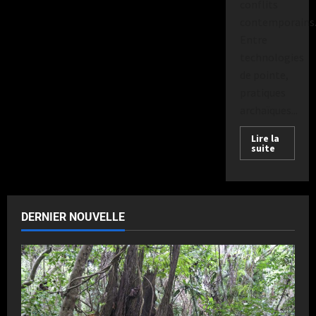
conflits
contemporains
Entre
technologies
de pointe,
pratiques
archaïques...
Lire la
suite
DERNIER NOUVELLE