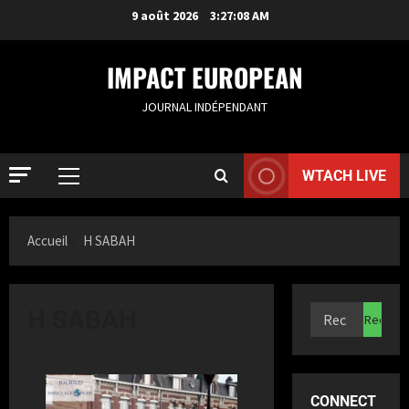
9 août 2026
3:27:09 AM
IMPACT EUROPEAN
JOURNAL INDÉPENDANT
WTACH LIVE
Accueil
H SABAH
ACTUALIT
R
H SABAH
o
t
t
2
e
CONNECT
r
ACTUALIT