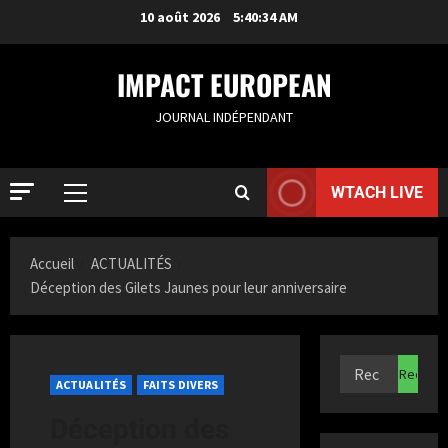
10 août 2026
5:40:35 AM
IMPACT EUROPEAN
JOURNAL INDÉPENDANT
WTACH LIVE
Accueil
ACTUALITÉS
Déception des Gilets Jaunes pour leur anniversaire
ACTUALIT
R
o
ACTUALITÉS
FAITS DIVERS
t
Déception des
t
2
e