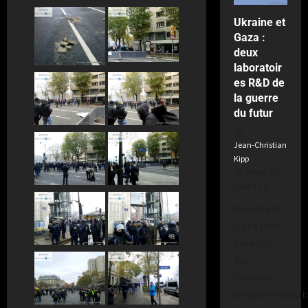
Publié
Ukraine et
le
Gaza :
2
deux
semaines
laboratoir
il
es R&D de
y
a
la guerre
du futur
Jean-Christian
Kipp
Publié le 7
mois il y a
Ukraine et
Gaza sont
devenus
des
terrains
d’expérimentat