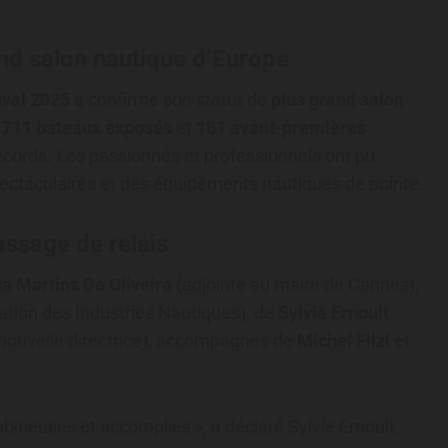
and salon nautique d’Europe
ival 2025
a confirmé son statut de
plus grand salon
,
711 bateaux exposés
et
181 avant-premières
records. Les passionnés et professionnels ont pu
pectaculaires et des équipements nautiques de pointe.
assage de relais
a Martins De Oliveira
(adjointe au maire de Cannes),
ation des Industries Nautiques), de
Sylvie Ernoult
nouvelle directrice), accompagnés de
Michel Filzi
et
itieuses et accomplies », a déclaré Sylvie Ernoult.