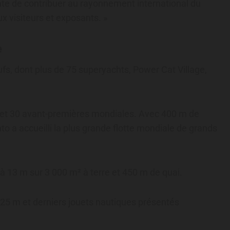
nte de contribuer au rayonnement international du
x visiteurs et exposants. »
e
fs, dont plus de 75 superyachts, Power Cat Village,
et 30 avant-premières mondiales. Avec 400 m de
 a accueilli la plus grande flotte mondiale de grands
à 13 m sur 3 000 m² à terre et 450 m de quai.
 25 m et derniers jouets nautiques présentés