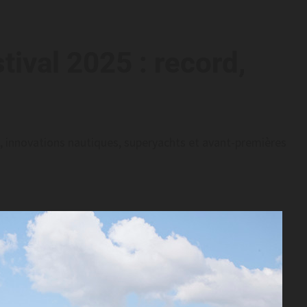
ival 2025 : record,
e, innovations nautiques, superyachts et avant-premières