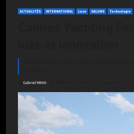
ACTUALITÉS
INTERNATIONAL
Luxe
SALONS
Technologie
Cannes Yachting Fest
luxe et innovation
Cannes Yachting Festival 2025 : record d’affluenc
mondiales.
Gabriel MIHAI
Publié le 11 mois il y a
10 minutes lues