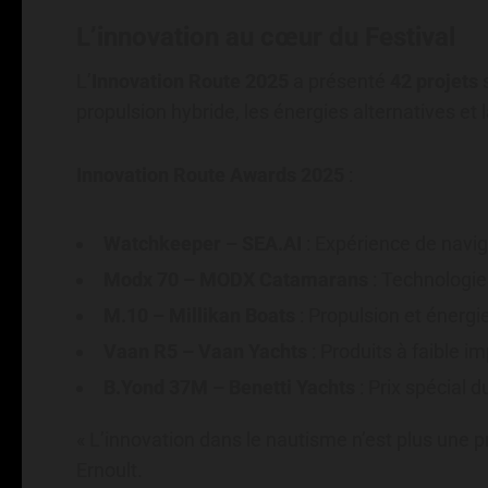
L’innovation au cœur du Festival
L’
Innovation Route 2025
a présenté
42 projets
s
propulsion hybride, les énergies alternatives et
Innovation Route Awards 2025
:
Watchkeeper – SEA.AI
: Expérience de navig
Modx 70 – MODX Catamarans
: Technologie
M.10 – Millikan Boats
: Propulsion et énergi
Vaan R5 – Vaan Yachts
: Produits à faible 
B.Yond 37M – Benetti Yachts
: Prix spécial d
« L’innovation dans le nautisme n’est plus une pr
Ernoult.