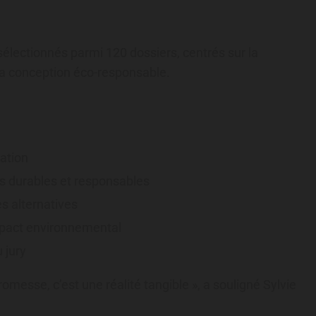
électionnés parmi 120 dossiers, centrés sur la
 la conception éco-responsable.
ation
s durables et responsables
es alternatives
impact environnemental
u jury
omesse, c’est une réalité tangible », a souligné Sylvie