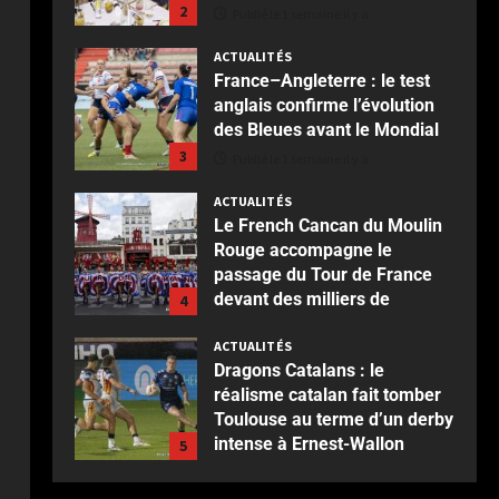
2
Publié le 1 semaine il y a
ACTUALITÉS
France–Angleterre : le test
anglais confirme l’évolution
des Bleues avant le Mondial
3
Publié le 1 semaine il y a
ACTUALITÉS
Le French Cancan du Moulin
Rouge accompagne le
passage du Tour de France
devant des milliers de
4
spectateurs
ACTUALITÉS
Publié le 2 semaines il y a
Dragons Catalans : le
réalisme catalan fait tomber
Toulouse au terme d’un derby
intense à Ernest-Wallon
5
Publié le 2 semaines il y a
ACTUALITÉS