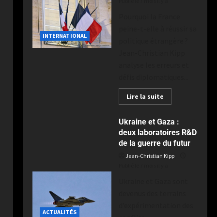
Publié le 7 mois il y a
Pourquoi la France
peine-t-elle à réussir sa
INTERNATIONAL
politique étrangère ?
Jean-Christian Kipp
analyse les erreurs et
défis diplomatiques...
Lire la suite
Ukraine et Gaza :
deux laboratoires R&D
de la guerre du futur
Jean-Christian Kipp
Publié le 7 mois il y a
Ukraine et Gaza sont
devenus des terrains
d’expérimentation des
ACTUALITÉS