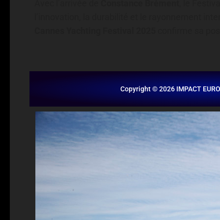
Avec l’arrivée de
Constance Brément
, le Festi
l’innovation, la durabilité et le rayonnement inter
Cannes Yachting Festival 2025
confirme sa posi
Copyright © 2026 IMPACT EUR