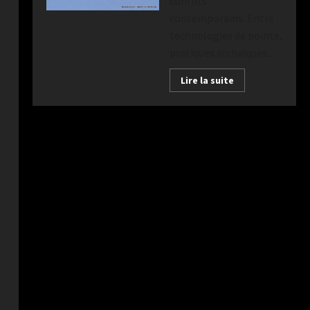
conflits
contemporains. Entre
technologies de pointe,
pratiques archaïques...
Lire la suite