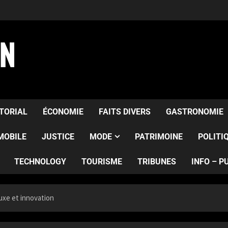
AN
ITORIAL
ÉCONOMIE
FAITS DIVERS
GASTRONOMIE
MOBILE
JUSTICE
MODE
PATRIMOINE
POLITI
TECHNOLOGY
TOURISME
TRIBUNES
INFO – P
luxe et innovation