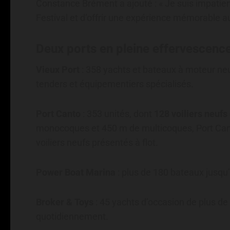
Constance Brément a ajouté : « Je suis impatie
Festival et d’offrir une expérience mémorable au
Deux ports en pleine effervescenc
Vieux Port
: 358 yachts et bateaux à moteur neu
tenders et équipementiers spécialisés.
Port Canto
: 353 unités, dont
128 voiliers neufs
monocoques et 450 m de multicoques, Port Canto
voiliers neufs présentés à flot.
Power Boat Marina
: plus de 180 bateaux jusqu’
Broker & Toys
: 45 yachts d’occasion de plus de
quotidiennement.