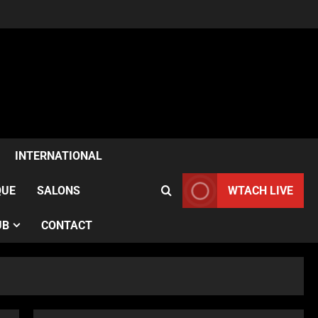
ACTUALITÉS
Samia Kazitani célèbre son
anniversaire au Noura Opéra
INTERNATIONAL
à Paris
2
Publié le 1 semaine il y a
QUE
SALONS
WTACH LIVE
ACTUALITÉS
UB
CONTACT
France–Angleterre : le test
anglais confirme l’évolution
des Bleues avant le Mondial
3
Publié le 1 semaine il y a
ACTUALITÉS