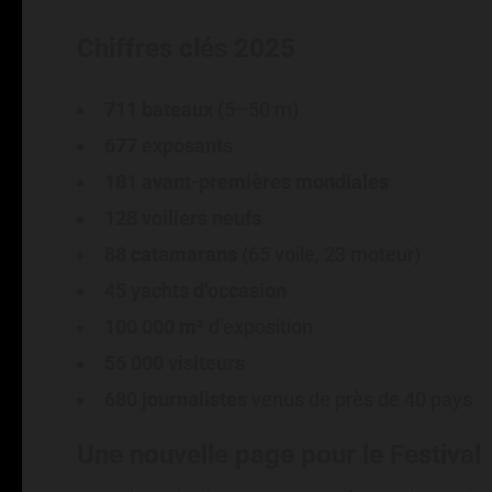
Chiffres clés 2025
711 bateaux
(5–50 m)
677 exposants
181 avant-premières mondiales
128 voiliers neufs
88 catamarans
(65 voile, 23 moteur)
45 yachts d’occasion
100 000 m²
d’exposition
56 000 visiteurs
680 journalistes
venus de près de 40 pays
Une nouvelle page pour le Festival