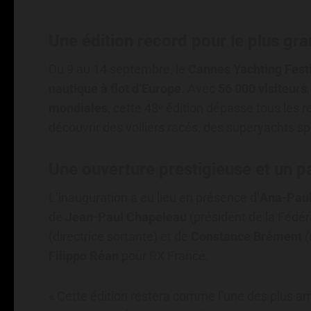
Une édition record pour le plus gr
Du 9 au 14 septembre, le
Cannes Yachting Fest
nautique à flot d’Europe
. Avec
56 000 visiteurs
mondiales
, cette 48ᵉ édition dépasse tous les 
découvrir des voiliers racés, des superyachts s
Une ouverture prestigieuse et un p
L’inauguration a eu lieu en présence d’
Ana-Paul
de
Jean-Paul Chapeleau
(président de la Fédér
(directrice sortante) et de
Constance Brément
(
Filippo Réan
pour RX France.
« Cette édition restera comme l’une des plus amb