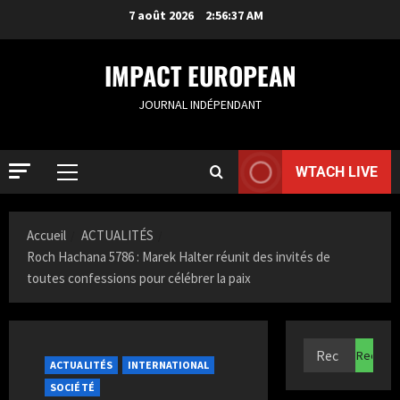
7 août 2026
2:56:38 AM
IMPACT EUROPEAN
JOURNAL INDÉPENDANT
WTACH LIVE
ACTUALIT
Accueil
ACTUALITÉS
S
a
Roch Hachana 5786 : Marek Halter réunit des invités de
m
toutes confessions pour célébrer la paix
i
2
a
K
ACTUALIT
F
a
ACTUALITÉS
INTERNATIONAL
r
z
SOCIÉTÉ
a
i