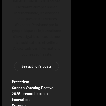
IMPACT EUROPEAN. Il couvre
l’actualité européenne et
internationale, les analyses
politiques et les tribunes
d’experts. Passionné par la
géopolitique et le journalisme
d’investigation, il coordonne
les publications et veille à
l’exactitude des informations
publiées sur le site.
See author's posts
Précédent :
Cannes Yachting Festival
2025 : record, luxe et
innovation
Suivant: