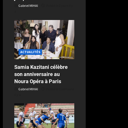
Gabriel MIHAI
Publié le 2 jours il y
a
ACTUALITÉS
Samia Kazitani célèbre
son anniversaire au
Noura Opéra à Paris
Gabriel MIHAI
Publié le 1 semaine
il y a