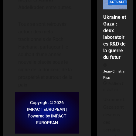
a
ACTUALITÉS
Abdelkader
, entre autres.
Ukraine et
Gaza :
Tous se sont retrouvés
deux
autour des mets
laboratoir
traditionnels de Roch
es R&D de
Hachana, partageant le
la guerre
souhait d’une année
du futur
nouvelle placée sous le
signe de la douceur, de la
Jean-Christian
prospérité et surtout de la
Kipp
Publié le 7
paix.
mois il y a
Ukraine et
Copyright © 2026
Gaza sont
IMPACT EUROPEAN |
devenus
Powered by IMPACT
des
EUROPEAN
terrains