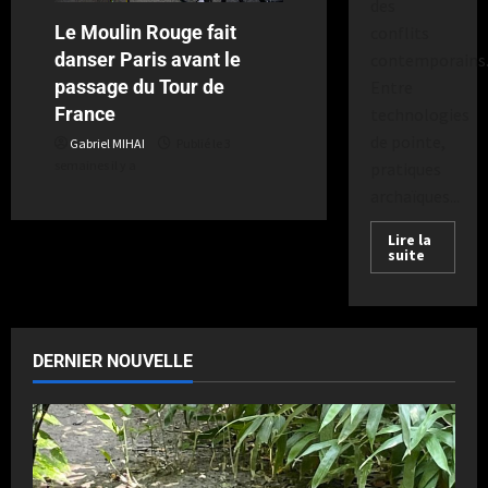
des
Le Moulin Rouge fait
conflits
danser Paris avant le
contemporains
passage du Tour de
Entre
France
technologies
de pointe,
Gabriel MIHAI
Publié le 3
semaines il y a
pratiques
archaïques...
Lire la
suite
DERNIER NOUVELLE