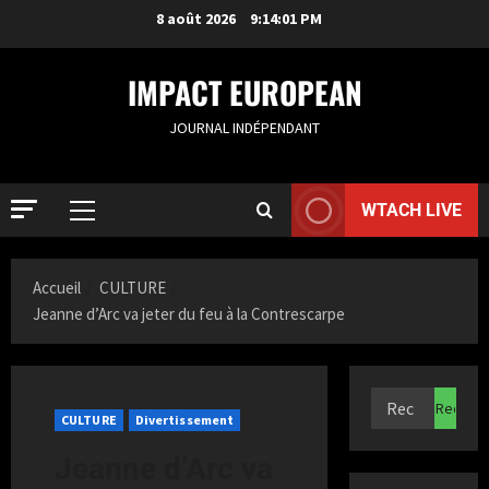
8 août 2026
9:14:01 PM
IMPACT EUROPEAN
JOURNAL INDÉPENDANT
WTACH LIVE
Accueil
CULTURE
Jeanne d’Arc va jeter du feu à la Contrescarpe
ACTUALIT
S
a
CULTURE
Divertissement
m
Jeanne d’Arc va
i
2
a