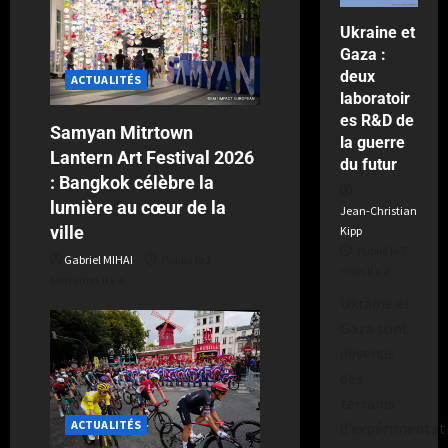
a
2
Ukraine et
semaines
Gaza :
il
deux
y
ACTUALITÉS
a
laboratoir
es R&D de
Samyan Mitrtown
la guerre
Lantern Art Festival 2026
du futur
: Bangkok célèbre la
lumière au cœur de la
Jean-Christian
ville
Kipp
Publié le 7
Gabriel MIHAI
Publié le 2
mois il y a
semaines il y a
Ukraine et
Gaza sont
devenus
des
terrains
ACTUALITÉS
d’expérimentat