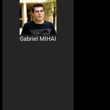
Gabriel MIHAI
Gabriel Mihai est journaliste
et rédacteur en chef pour
IMPACT EUROPEAN. Il couvre
l’actualité européenne et
internationale, les analyses
politiques et les tribunes
d’experts. Passionné par la
géopolitique et le journalisme
d’investigation, il coordonne
les publications et veille à