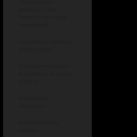
Close participent
également à cette
impression de fresque
monumentale.
Leur présence dépasse le
simple prestige.
Elles incarnent presque
des fantômes du cinéma
lui-même.
Des figures de
transmission.
Des gardiennes de
mémoire.