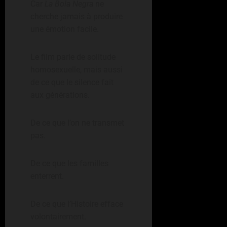
Car
La Bola Negra
ne
cherche jamais à produire
une émotion facile.
Le film parle de solitude
homosexuelle, mais aussi
de ce que le silence fait
aux générations.
De ce que l’on ne transmet
pas.
De ce que les familles
enterrent.
De ce que l’Histoire efface
volontairement.