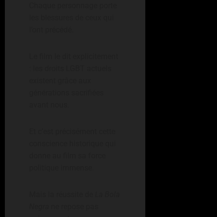
Chaque personnage porte
les blessures de ceux qui
l’ont précédé.
Le film le dit explicitement
: les droits LGBT actuels
existent grâce aux
générations sacrifiées
avant nous.
Et c’est précisément cette
conscience historique qui
donne au film sa force
politique immense.
Mais la réussite de
La Bola
Negra
ne repose pas