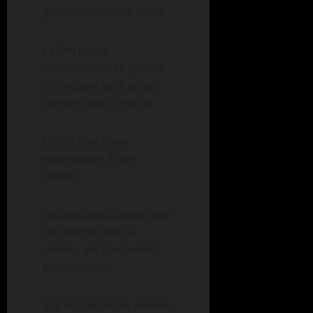
galvanisante cette année.
Le film passe
constamment du lyrisme
au tragique sans jamais
sombrer dans l’artifice.
Et cela tient aussi
énormément à son
casting.
Guitarricadelafuente, pour
son premier rôle au
cinéma, est absolument
bouleversant.
Son visage fragile semble