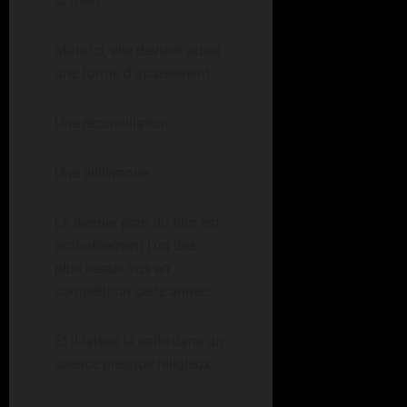
la mort.
Mais ici, elle devient aussi
une forme d’apaisement.
Une réconciliation.
Une délivrance.
Le dernier plan du film est
probablement l’un des
plus beaux vus en
compétition cette année.
Et il laisse la salle dans un
silence presque religieux.