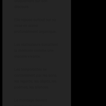
uniquement sur son
discours.
Elle repose surtout sur sa
mise en scène
profondément organique.
Les réalisateurs travaillent
la mémoire comme une
matière vivante.
Les temporalités se
contaminent par les sons,
les regards, les objets, les
poèmes, les silences.
Le montage devient