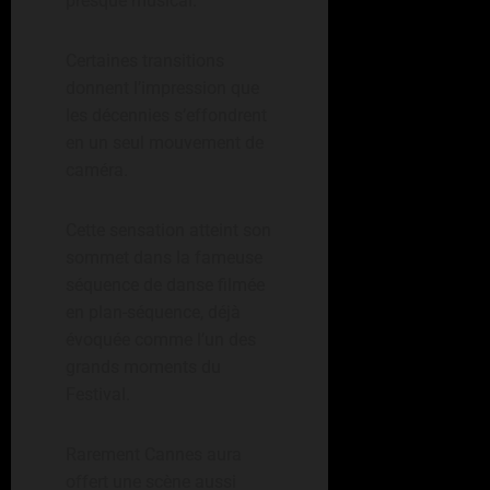
presque musical.
Certaines transitions
donnent l’impression que
les décennies s’effondrent
en un seul mouvement de
caméra.
Cette sensation atteint son
sommet dans la fameuse
séquence de danse filmée
en plan-séquence, déjà
évoquée comme l’un des
grands moments du
Festival.
Rarement Cannes aura
offert une scène aussi