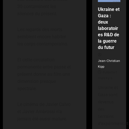
30 contaminent les
Ukraine et
silences du présent.
Gaza :
deux
laboratoir
Les regards des morts
es R&D de
semblent encore habiter
la guerre
les corps contemporains.
du futur
Et cette circulation
Jean-Christian
permanente entre passé et
Kipp
Publié le 7
présent donne au film une
mois il y a
dimension presque
Ukraine et
spectrale.
Gaza sont
devenus
Le cinéma de Javier Calvo
des
et Javier Ambrossi n’a
terrains
jamais été aussi mature.
d’expérimentat