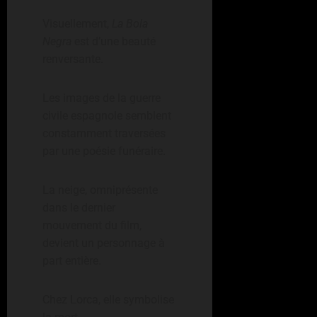
Visuellement,
La Bola
Negra
est d’une beauté
renversante.
Les images de la guerre
civile espagnole semblent
constamment traversées
par une poésie funéraire.
La neige, omniprésente
dans le dernier
mouvement du film,
devient un personnage à
part entière.
Chez Lorca, elle symbolise