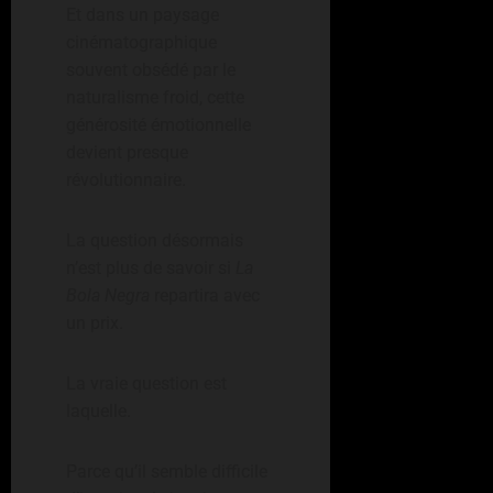
Et dans un paysage
cinématographique
souvent obsédé par le
naturalisme froid, cette
générosité émotionnelle
devient presque
révolutionnaire.
La question désormais
n’est plus de savoir si
La
Bola Negra
repartira avec
un prix.
La vraie question est
laquelle.
Parce qu’il semble difficile