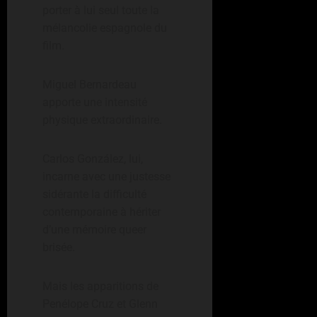
porter à lui seul toute la
mélancolie espagnole du
film.
Miguel Bernardeau
apporte une intensité
physique extraordinaire.
Carlos González, lui,
incarne avec une justesse
sidérante la difficulté
contemporaine à hériter
d’une mémoire queer
brisée.
Mais les apparitions de
Penélope Cruz et Glenn