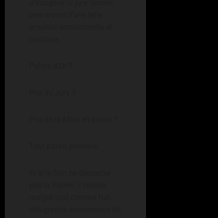
d’imaginer le jury ignorer
une œuvre d’une telle
ampleur émotionnelle et
politique.
Palme d’Or ?
Prix du Jury ?
Prix de la Mise en scène ?
Tout paraît possible.
Et si le film ne décroche
pas la Palme, il restera
malgré tout comme l’un
des grands événements de