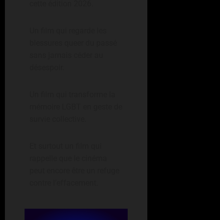
cette édition 2026.
Un film qui regarde les
blessures queer du passé
sans jamais céder au
désespoir.
Un film qui transforme la
mémoire LGBT en geste de
survie collective.
Et surtout un film qui
rappelle que le cinéma
peut encore être un refuge
contre l’effacement.