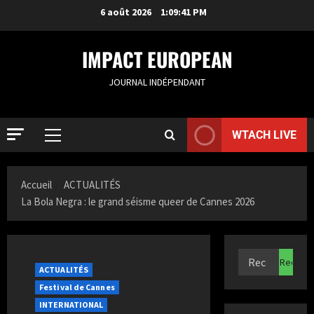
6 août 2026
1:09:42 PM
IMPACT EUROPEAN
JOURNAL INDÉPENDANT
WTACH LIVE
ACTUALIT
S
a
Accueil
ACTUALITÉS
m
La Bola Negra : le grand séisme queer de Cannes 2026
i
2
a
K
ACTUALIT
F
a
r
z
ACTUALITÉS
a
i
Festival de Cannes
n
3
t
INTERNATIONAL
c
a