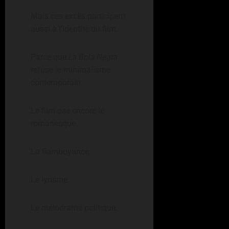
Mais ces excès participent
aussi à l’identité du film.
Parce que
La Bola Negra
refuse le minimalisme
contemporain.
Le film ose encore le
romanesque.
La flamboyance.
Le lyrisme.
Le mélodrame politique.