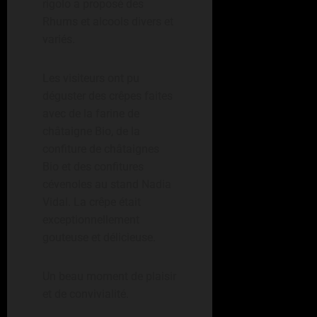
rigolo a proposé des
Rhums et alcools divers et
variés.
Les visiteurs ont pu
déguster des crêpes faites
avec de la farine de
châtaigne Bio, de la
confiture de châtaignes
Bio et des confitures
cévenoles au stand Nadia
Vidal. La crêpe était
exceptionnellement
gouteuse et délicieuse.
Un beau moment de plaisir
et de convivialité.