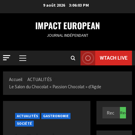
9 août 2026
3:06:04 PM
IMPACT EUROPEAN
JOURNAL INDÉPENDANT
WTACH LIVE
ACTUALIT
R
o
Accueil
ACTUALITÉS
t
Le Salon du Chocolat « Passion Chocolat » d’Agde
t
2
e
r
ACTUALIT
S
d
a
a
ACTUALITÉS
GASTRONOMIE
m
m
SOCIÉTÉ
i
3
:
a
B