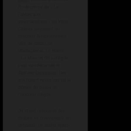
Prudhomme
de « La
Palette aux
gourmandises » de Vias.
Celui-ci proposait un
chocolat Ambalavao de
66% de cacao de
Madagascar. Le stand
« La Maison Gil » d’Agde
s’est vue décernée le
diplôme
Originalité
. Ces
prix furent remis lors de la
clôture du Salon du
Chocolat d’Agde.
Un stand proposait des
coupes de champagne en
chocolat. Un stand Apéro