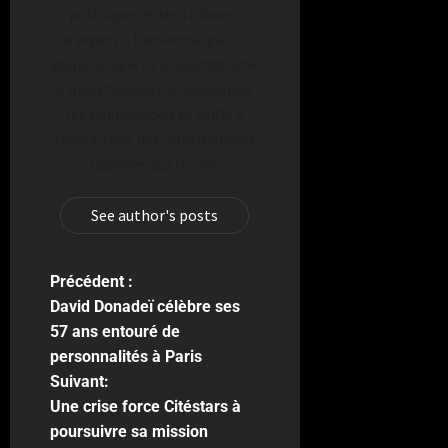
politiques et les tribunes
d’experts. Passionné par la
géopolitique et le journalisme
d’investigation, il coordonne
les publications et veille à
l’exactitude des informations
publiées sur le site.
See author's posts
Précédent :
David Donadeï célèbre ses
57 ans entouré de
personnalités à Paris
Suivant:
Une crise force Citéstars à
poursuivre sa mission