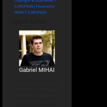
Copyright © 2026 IMPACT
EUROPEAN | Powered by
IMPACT EUROPEAN
About Author
Gabriel MIHAI
Gabriel Mihai est journaliste
et rédacteur en chef pour
IMPACT EUROPEAN. Il couvre
l’actualité européenne et
internationale, les analyses