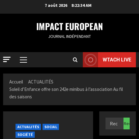
7 août 2026
8:22:35 AM
IMPACT EUROPEAN
JOURNAL INDÉPENDANT
WTACH LIVE
Accueil
ACTUALITÉS
ACTUALIT
S
Soleil d’Enfance offre son 242e minibus à l’association Au fil
a
des saisons
m
i
2
a
K
ACTUALIT
ACTUALITÉS
SOCIAL
F
a
SOCIÉTÉ
r
z