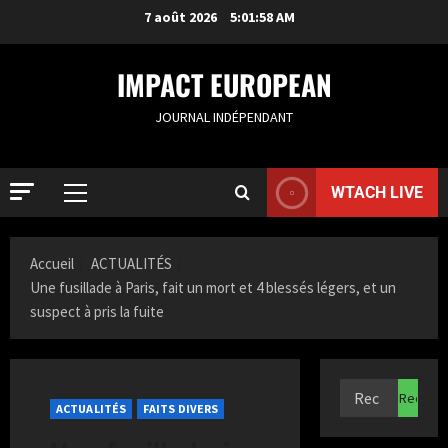
7 août 2026
5:01:59 AM
IMPACT EUROPEAN
JOURNAL INDÉPENDANT
WTACH LIVE
Accueil
ACTUALITÉS
Une fusillade à Paris, fait un mort et 4 blessés légers, et un
suspect à pris la fuite
ACTUALIT
S
a
ACTUALITÉS
FAITS DIVERS
m
i
2